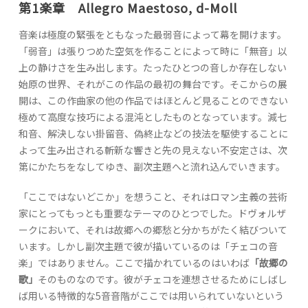
第1楽章 Allegro Maestoso, d-Moll
音楽は極度の緊張をともなった最弱音によって幕を開けます。
「弱音」は張りつめた空気を作ることによって時に「無音」以
上の静けさを生み出します。たったひとつの音しか存在しない
始原の世界、それがこの作品の最初の舞台です。そこからの展
開は、この作曲家の他の作品ではほとんど見ることのできない
極めて高度な技巧による混沌としたものとなっています。減七
和音、解決しない掛留音、偽終止などの技法を駆使することに
よって生み出される斬新な響きと先の見えない不安定さは、次
第にかたちをなしてゆき、副次主題へと流れ込んでいきます。
「ここではないどこか」を想うこと、それはロマン主義の芸術
家にとってもっとも重要なテーマのひとつでした。ドヴォルザ
ークにおいて、それは故郷への郷愁と分かちがたく結びついて
います。しかし副次主題で彼が描いているのは「チェコの音
楽」ではありません。ここで描かれているのはいわば
「故郷の
歌」
そのものなのです。彼がチェコを連想させるためにしばし
ば用いる特徴的な5音音階がここでは用いられていないという