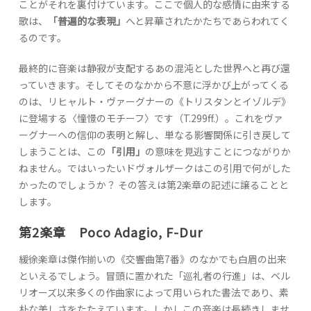
ことがそれを裏付けています。ここで個人的な感情に由来する
歌は、
「普遍的な表現」
へと昇華されたかたちであらわれてく
るのです。
最終的に音楽は静寂が支配するあの混沌とした世界へと再び還
っていきます。そしてそのなかから不意に浮かび上がってくる
のは、リヒャルト・ヴァーグナーの《トリスタンとイゾルデ》
に登場する〈憧憬のモチーフ〉です（T.299ff.）。これをヴァ
ーグナーへの信仰の表明と解し、単なる影響関係に引き戻して
しまうことは、この
「引用」
の意味を見逃すことにつながりか
ねません。ではいったいドヴォルザークはこの引用で何がした
かったのでしょうか？ その答えは第2楽章の記述に譲ることと
します。
第2楽章 Poco Adagio, F-Dur
緩徐楽章は傑作揃いの《交響曲第7番》のなかでも白眉の出来
といえるでしょう。冒頭に置かれた「巡礼者の行進」は、ベル
リオーズ以来多くの作曲家によって用いられた書法であり、素
朴な美しさをたたえています。しかしこの音楽は長続きしませ