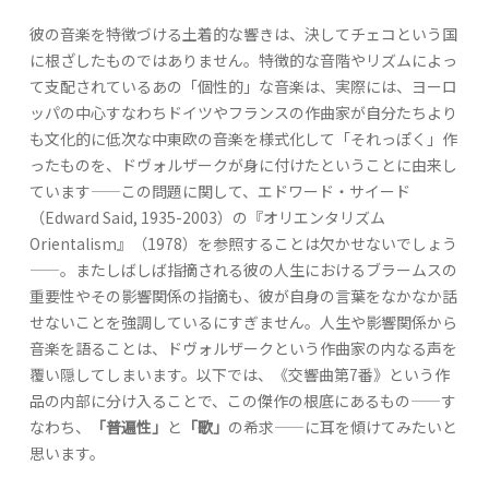
彼の音楽を特徴づける土着的な響きは、決してチェコという国
に根ざしたものではありません。特徴的な音階やリズムによっ
て支配されているあの「個性的」な音楽は、実際には、ヨーロ
ッパの中心すなわちドイツやフランスの作曲家が自分たちより
も文化的に低次な中東欧の音楽を様式化して「それっぽく」作
ったものを、ドヴォルザークが身に付けたということに由来し
ています——この問題に関して、エドワード・サイード
（Edward Said, 1935-2003）の『オリエンタリズム
Orientalism』（1978）を参照することは欠かせないでしょう
——。またしばしば指摘される彼の人生におけるブラームスの
重要性やその影響関係の指摘も、彼が自身の言葉をなかなか話
せないことを強調しているにすぎません。人生や影響関係から
音楽を語ることは、ドヴォルザークという作曲家の内なる声を
覆い隠してしまいます。以下では、《交響曲第7番》という作
品の内部に分け入ることで、この傑作の根底にあるもの——す
なわち、
「普遍性」
と
「歌」
の希求——に耳を傾けてみたいと
思います。