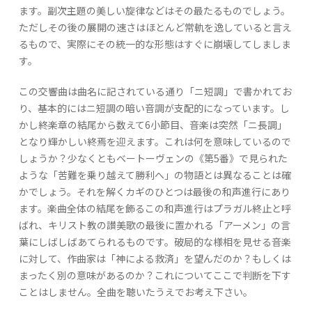
ます。副次主題の美しい旋律などはその最たるものでしょう。
ただしその後の展開の速さはほとんど常軌を逸していると言え
るもので、実際にその統一的な形態はすぐに崩壊してしましま
す。
この交響曲は曲名に記されている通り「ニ短調」で書かれてお
り、基本的にはニ短調の暗い音調が支配的になっています。し
かし終楽章の結尾から数えて6小節目、音楽は突然「ニ長調」
となり輝かしい終焉を迎えます。これは何を意味しているので
しょうか？少なくともベートーヴェンの《第5番》で見られた
ような「苦難を乗り越えて勝利へ」の物語とは異なることは確
かでしょう。それを解くカギのひとつは最後の和声進行にあり
ます。楽曲全体の結尾を飾るこの和声進行はプラガル終止と呼
ばれ、キリスト教の讃美歌の最後に置かれる「アーメン」の言
葉にしばしばあてられるものです。破局的な様相を見せる音楽
に対して、作曲家は「神による救済」を望んだのか？もしくは
まったく別の意味があるのか？これについてここで判断を下す
ことはしません。全曲を聴いたうえでお考え下さい。