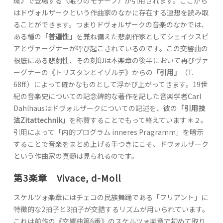
環》で登場する〈眠りのモチーフ〉が引用されます。ここから
はドヴォルザークという作曲家のなかに存在する連想を読み取
ることができます。つまりドヴォルザークの音楽のなかでは、
ある種の
「普遍性」
を兼ね備えた悲劇作家としてシェイクスピ
アとヴァーグナーが呼び起こされているのです。この交響曲の
根底にある悲劇性、その刻印は本楽章の後半において再びヴァ
ーグナーの《トリスタンとイゾルデ》からの
「引用」
（T.
68ff.）によって確かなものとして浮かび上がってきます。19世
紀の音楽史についての記念碑的な著作を記した音楽学者Carl
Dahlhausはドヴォルザークについての記述を、彼の
「引用技
法Zitattechnik」
を称賛することでもって終えています＊２。
引用によって「内的プログラム inneres Pragramm」を暗示
することで音楽をまとめ上げる手つきにこそ、ドヴォルザーク
という作曲家の真髄は見られるのです。
第3楽章 Vivace, d-Moll
スケルツォ楽章にはチェコの民族舞踊である「フリアント」に
特徴的な2拍子と3拍子が交錯するリズムが用いられています。
これは前作の《交響曲第6番》のスケルツォ楽章で初めて取り