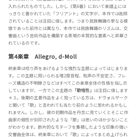
入れられたものでした。しかし《第6番》において楽譜上には
っきりと書かれていた「フリアント」の文字が、本作では削除
されていることは注目に値します。つまり民族舞踊の単なる模
倣であった前作とは異なり、本作では民族舞踊のリズムは、交
響曲という芸術作品を構築する表現の本質的な要素へと昇華さ
れているのです。
第4楽章 Allegro, d-Moll
終楽章は唸り声をあげるような強烈な主題によってはじまりま
す。この主題に用いられる増2度音程、和声の不安定さ、フレ
ーズ構造の不明瞭さなどはすべてこの楽章全体の性格を指し示
していますが、一方でこの主題の
「歌唱性」
は注目に値します
＊３。後期の主要作品をよく知っている方は、ドヴォルザーク
と聞いて「歌」と言われても当たり前のように思われるかもし
れません。しかし、彼の初期作品を丹念に見ていくとそこに作
曲家の個性が刻印されたような「歌」は思いのほか少ないこと
がわかります。断片的なモチーフを集積したような印象の強い
交響曲全体は、終楽章において「歌」によってまとめ上げられ