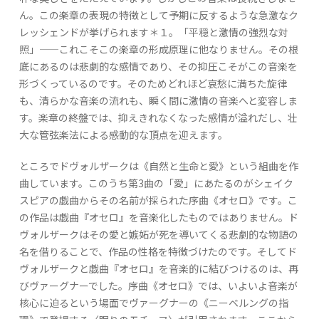
ん。この楽章の表現の特徴として予期に反するような急激なク
レッシェンドが挙げられます＊１。「平穏と激情の強烈な対
照」——これこそこの楽章の形成原理に他なりません。その根
底にあるのは悲劇的な感情であり、その抑圧こそがこの音楽を
形づくっているのです。そのためどれほど哀愁に満ちた旋律
も、清らかな音楽の流れも、瞬く間に激情の音楽へと変容しま
す。楽章の終盤では、抑えきれなくなった感情が溢れだし、壮
大な管弦楽法による感動的な頂点を迎えます。
ところでドヴォルザークは《自然と生命と愛》という組曲を作
曲しています。このうち第3曲の「愛」にあたるのがシェイク
スピアの戯曲からその名前が採られた序曲《オセロ》です。こ
の作品は戯曲『オセロ』を音楽化したものではありません。ド
ヴォルザークはその愛と嫉妬が死を導いてくる悲劇的な物語の
名を借りることで、作品の性格を特徴づけたのです。そしてド
ヴォルザークと戯曲『オセロ』を音楽的に結びつけるのは、再
びヴァーグナーでした。序曲《オセロ》では、いよいよ音楽が
核心に迫るという場面でヴァーグナーの《ニーベルングの指