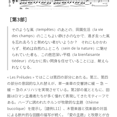
［第3部］
そのような嵐（tempêtes）のあとの、田園生活（la vie
des champs）のここちよい静けさのなかで、過ぎ去った嵐
を忘れ去ろうと努めない者がいようか？ それにもかかわ
らず、初めは自然のふところ（sein de la nature）に魅せ
られていた者も、この慈悲深い平穏（la bienfaisante
tiédeur）のなかに長い間身を任せていることには、耐えら
れなくなる。
« Les Préludes » ではここは第四の部分にあたる。第三、第四
の部分の意図的な入れ替えが、単一楽章の交響詩に緩 － 急 －
緩 － 急のメリハリを実現させている。第2部の嵐とともに、田
園はロマン主義者たちが多く憧れて表現してきたモティーフで
ある。ハープに誘われたホルンが牧歌的な主題（thème
bucolique）を提示し［譜例L11］、木管楽器と弦楽器の対話
による断片的な田園の描写が続く。「愛の主題」と牧歌とが合