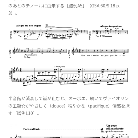
のあとのテノールに由来する［譜例A5］（GSA 60/S 18 p.
3）。
半音階が減衰して嵐が止むと、オーボエ、続いてヴァイオリン
の主題☆がやさしく（douce）穏やかな（pacifique）情感を探
す［譜例L10］。