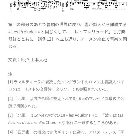
第四の部分のあとで冒頭の世界に戻り、霊が詩人から離脱する
« Les Préludes » と同じくして、「レ・プレリュード」も打楽
器群とともに［譜例L2］へ立ち返り、アーメン終止で音楽を閉
じる。
文責：Fg.3 山本大地
注
[1]
ラマルティーヌの愛読したイングランドのロマン主義詩人バイ
ロンは、リストの交響詩「タッソ」でも参照されている。
[2]
「北風」は男声合唱に整えられて8月6日のマルセイユ最後の公
演で初演された。
[3]
「北風」は
La Vie rural
のXLII « les Aquilons »に、「波」は
Les
Poëmes de la mer
の« Chœur » なる詩に一致するところがある。
[4]
「四元素」の概念は古代ギリシアに遡る。アリストテレス『形