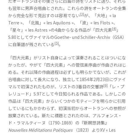
たオートランはその後さらに四篇の詩をリストに送り、それら
も翌年に男声合唱曲とされた。これらの詩をオートランの全集
[3]
から完全な形で見出すのは容易でない
が、「大地」« la
Terre »、「北風」« les Aquilons »、「波」« les Flots »、
[4]
「星々」« les Astres »の4曲からなる作品が「四大元素
」
S.80としてヴァイマルのGoethe- und Schiller-Archiv（GSA）
[5]
に自筆譜が残されている
。
「四大元素」がリスト自身によって演奏されることはついにな
かったが、やがて「四大元素」への管弦楽序曲が作曲されはじ
める。それ以降の作曲過程は必ずしも明らかでないが、これが
合唱曲に対して長大になり、独立して1854年2月23日にヴァイ
[6]
マルで初演されたものが、リストの3番目の交響詩
「レ・プ
レリュード」S.97として今日知られる作品である。しかしこの
作品は「四大元素」からいくつかのモティーフを明らかに引用
しているにもかかわらず、初演当初からオートランへの参照が
放棄されている。新たに標題とされたのは、アルフォンス・
ド・ラマルティーヌ（1790-1869）の『新瞑想詩集』
Nouvelles Méditations Poétiques
（1823）よりXV « Les