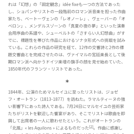
れは「幻想」の「固定観念」idée fixeも一つの方法であった
し、ショパンやリストの一段階前のロマン派音楽を担った作曲
家たち、ベートーヴェンの「レオノーレ」、ヴェーバーの「オ
ベロン」、メンデルスゾーンの「真夏の夜の夢」といった演奏
会用序曲の系譜や、シューベルトの「さすらい人幻想曲」がす
でに、標題性を帯びた作品におけるソナタ形式への挑戦を試み
ている。これらの作品の研究を経て、12作の交響詩と2作の標
題交響曲とを完成させたのは、ヴァイマルの宮廷楽長として後
期ロマン派へ向かうドイツ楽壇の旗手の顔を見せ始めていた、
1850年代のフランツ・リストであった。
＊
1844年、公演のためマルセイユに至ったリストは、ジョゼ
フ・オートラン（1813-1877）を訪ねた。ラマルティーヌの強
い影響下にあった詩人である。7月24日にマルセイユの芸術家
たちがリストを歓迎した饗宴があり、そこでリストは歌曲を即
興して出席者の一人に歌わせたという。これがオートランの
[2]
「北風」« les Aquilons » によるものだった
。作曲に感謝し