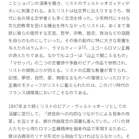
ニとショパンの演奏を聴き、リストのヴィルトゥオズィティが
大いに刺激される。またリストは社交界に出入りするうち、現
代に名の残る文学者とも多く交流を持った。少年時代に十分な
文化的教育を受ける機会を持たなかったリストは、あくまで貪
欲に彼らの提供する文芸、哲学、宗教、歴史、政治などの話題
を自らのものにしていった。その後の創作に特に大きな影響を
[1]
与えたのはラムネー、ラマルティーヌ
、ユゴーらロマン主義
の詩人たちである。なかでもユゴーは「山上で聞こえるもの」
「マゼッパ」の二つの交響詩や多数のピアノ作品で参照され、
リストの傾倒ぶりが伺える。リストの広範な教養が育てられ、
記憶、夢想、自然、愛、無限なるものへの憧憬といったロマン
主義のモティーフがリストに蓄えられたのは、このパリ時代の
フランス語環境においてこそなのである。
1847年まで続くリストのピアノ・ヴィルトゥオーゾとしての
活躍に並行して、「詩芸術への内的なつながりによる音楽の改
革」を旨とする、彼の作曲理念の涵養も進んでいた。パリの詩
人たちから得たロマン主義精神を器楽作品で実現するために、
彼は古典派のソナタ形式から自由でなければならなかった。そ