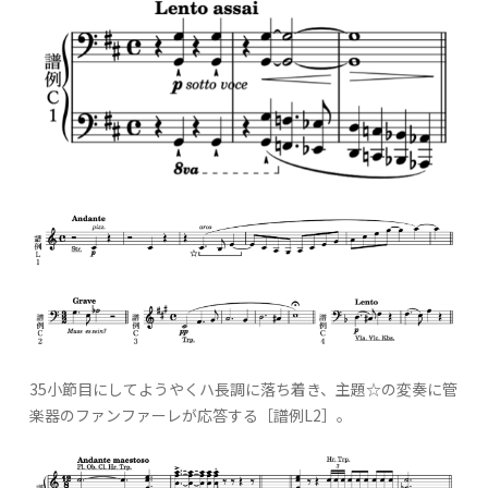
35小節目にしてようやくハ長調に落ち着き、主題☆の変奏に管
楽器のファンファーレが応答する［譜例L2］。