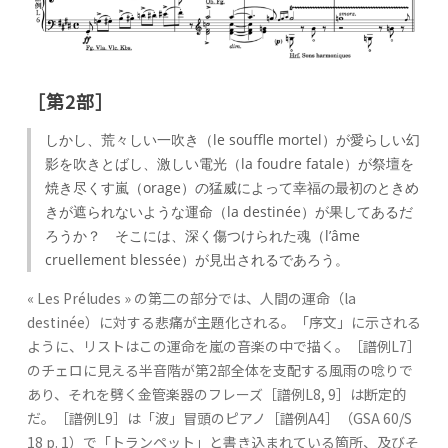
［第2部］
しかし、荒々しい一吹き（le souffle mortel）が愛らしい幻
影を吹きとばし、激しい電光（la foudre fatale）が祭壇を
焼き尽くす嵐（orage）の猛威によって幸福の最初のときめ
きが遮られないような運命（la destinée）が果してあるだ
ろうか？ そこには、深く傷つけられた魂（l’âme
cruellement blessée）が見出されるであろう。
« Les Préludes » の第二の部分では、人間の運命（la
destinée）に対する悲痛が主題化される。「序文」に示される
ように、リストはこの運命を嵐の音楽の中で描く。［譜例L7］
のチェロに見える半音階が第2部全体を支配する風雨の唸りで
あり、それを劈く金管楽器のフレーズ［譜例L8, 9］は断定的
だ。［譜例L9］は「波」冒頭のピアノ［譜例A4］（GSA 60/S
18 p. 1）で「トランペット」と書き込まれている箇所、及びそ