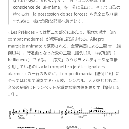
なものであれ、戦いのなかで、再び自己の意識（la
conscience de lui-même）を十分に見出し、そして自己の
持てる力（la possession de ses forces）を完全に取り戻
すために、彼は危険な部署へ急ぎ赴く。
« Les Préludes » では第三の部分にあたり、現代の戦争（un
combat moderne）が叙事的に記述される。Allegro
marziale animatoで演奏される、金管楽器による主題 ☆ ［譜
例L14］、行進曲となった愛の主題［譜例L16］ は好戦的（
belliqueux ）である。 「序文」のうちラマルティーヌを直接
引用しているのは « la trompette a jeté le signal des
alarmes » の一行のみだが、Tempo di marcia［譜例L16］に
至ってはじめて演奏する小太鼓、シンバル、大太鼓とともに、
音楽の終盤はトランペットが重要な案内役を果たす［譜例L15,
17］。