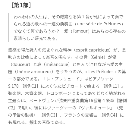
［第1部］
われわれの人生は、その厳粛なる第１音が死によって奏で
られる道の歌への一連の前奏曲（une série de Préludes）
でなくて何であろうか？ 愛（l’amour）はあらゆる存在の
素晴らしい曙光である。
霊感を得た詩人の気まぐれな精神（esprit capricieux）が、息
吹きの比喩によって楽音を鳴らす。その霊（Génie）が優
（douceur）と哀（mélancolie）とを入り混ぜながら愛の主
題（thème amoureux）をうたうのが、« Les Préludes » の第
一の部分である。「レ・プレリュード」はピアノソナタ
S.178［譜例C1］によく似たピチカートで始まる［譜例L1］。
弦楽器、木管楽器、トロンボーンによってあてどなく紡がれる
主題☆は、ベートヴェンが弦楽四重奏曲第16番第４楽章［譜例
C2］で用い、後にはヴァーグナーの『ヴァルキューレ』〈死
の予告の動機〉［譜例C3］、フランクの交響曲［譜例C4］に
も現れる、頻出の音型である。