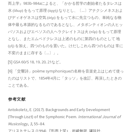
而上学』983b-984aによると、「かかる哲学の創始者たるタレスは
水
をもって原理
なりとし、〔…〕アナクシメネスおよ
(ὕδωρ)
(ἀρχή)
びディオゲネスは空気
をもって水に先立つもの、単純なる物
(ἀήρ)
体中最も本源的なるものであるとなし、メタポンティオンの人ヒッ
パソスおよびエペソスの人ヘラクレイトスは火
をもって原理
(πῦρ)
となし、またエムペドクレスは上述のものに第四のものとして 地
を加え、四つのものを置いた。けだしこれら四つのものは 常に
(γῆ)
不変のままに存する〔…〕」。
[5]
GSA 60/S 18, 19, 20, 21など。
[6]
「交響詩」poème symphoniqueの名称を音楽史上はじめて使っ
たのはリストで、1854年4月に「タッソ」を改訂、再演したときの
ことである。
参考文献
Antokoletz, E. (2017). Backgrounds and Early Development
(Through Liszt) of the Symphonic Poem.
International Journal of
Musicology
,
3
, 55–84.
アリストテレス (1994).『形而上学』. 岩崎勉訳. 講談社.