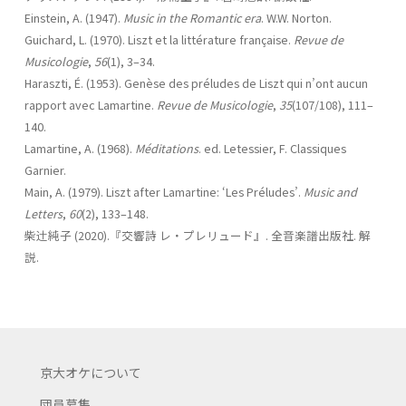
Einstein, A. (1947).
Music in the Romantic era
. W.W. Norton.
Guichard, L. (1970). Liszt et la littérature française.
Revue de
Musicologie
,
56
(1), 3–34.
Haraszti, É. (1953). Genèse des préludes de Liszt qui n’ont aucun
rapport avec Lamartine.
Revue de Musicologie
,
35
(107/108), 111–
140.
Lamartine, A. (1968).
Méditations
. ed. Letessier, F. Classiques
Garnier.
Main, A. (1979). Liszt after Lamartine: ‘Les Préludes’.
Music and
Letters
,
60
(2), 133–148.
柴辻󠄀純子 (2020).『交響詩 レ・プレリュード』. 全音楽譜出版社. 解
説.
京大オケについて
団員募集