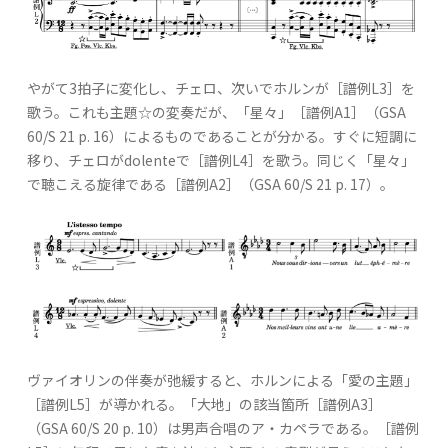
やがて3拍子に変化し、チェロ、次いでホルンが［譜例L3］を
歌う。これも主題☆の変奏だが、「星々」［譜例A1］（GSA
60/S 21 p. 16）によるものであることが分かる。すぐに短調に
移り、チェロがdolenteで［譜例L4］を歌う。同じく「星々」
で聴こえる旋律である［譜例A2］（GSA 60/S 21 p. 17）。
ヴァイオリンの伴奏が弛緩すると、ホルンによる「愛の主題」
［譜例L5］が導かれる。「大地」の該当箇所［譜例A3］
（GSA 60/S 20 p. 10）は男声合唱のア・カペラである。［譜例