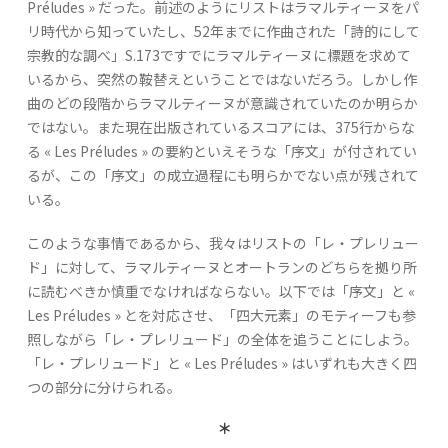
Préludes » だった。前述のようにリストはラマルティーヌをパ
リ時代から知っていたし、52年までに作曲された「詩的にして
宗教的な調べ」S.173ですでにラマルティーヌに標題を求めて
いるから、突然の鞍替えということではないだろう。しかし作
曲のどの段階からラマルティーヌが意識されていたのか明らか
ではない。また現在出版されているスコアには、375行からな
る « Les Préludes » の要約といえそうな「序文」が付されてい
るが、この「序文」の成立過程にも明らかでない点が残されて
いる。
このような事情であるから、我々はリストの「レ・プレリュー
ド」に対して、ラマルティーヌとオートランのどちらを拠り所
に読むべきか慎重でなければならない。以下では「序文」と «
Les Préludes » とを対応させ、「四大元素」のモティーフも参
照しながら「レ・プレリュード」の全体を追うことにしよう。
「レ・プレリュード」と « Les Préludes » はいずれも大きく四
つの部分に分けられる。
＊