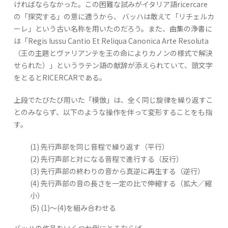
ければならなかった。この困難な試みがイタリア語ricercare
の「探究する」の意に適うから、 バッハは敢えて「リチェルカ
ーレ」という古い名称を用いたのだろう。また、曲集の浄書に
は「Regis Iussu Cantio Et Reliqua Canonica Arte Resoluta
（王の主題とヴァリアンテを王の命によりカノンの様式で解決
せられた）」というラテン語の献辞が添えられていて、頭文字
をとるとRICERCARである。
上段でたびたび用いた「模倣」は、全く同じ旋律を繰り返すこ
とのみならず、以下のような操作を伴って変形することをも指
す。
(1) 先行声部を同じ音程で繰り返す（平行）
(2) 先行声部と対になる音程で進行する（反行）
(3) 先行声部の終わりの音から真逆に再生する（逆行）
(4) 先行声部の音の長さを一定の比で伸縮する（拡大／縮
小）
(5) (1)〜(4)を組み合わせる