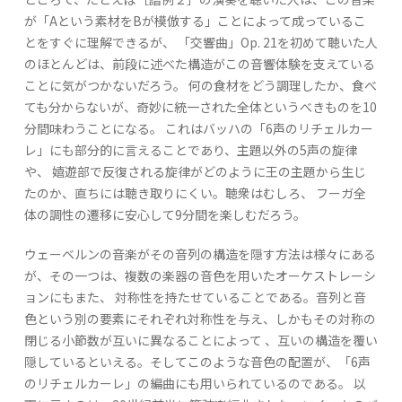
が「Aという素材をBが模倣する」ことによって成っているこ
とをすぐに理解できるが、 「交響曲」Op. 21を初めて聴いた人
のほとんどは、前段に述べた構造がこの音響体験を支えている
ことに気がつかないだろう。 何の食材をどう調理したか、食べ
ても分からないが、奇妙に統一された全体というべきものを10
分間味わうことになる。 これはバッハの「6声のリチェルカー
レ」にも部分的に言えることであり、主題以外の5声の旋律
や、 嬉遊部で反復される旋律がどのように王の主題から生じ
たのか、直ちには聴き取りにくい。聴衆はむしろ、 フーガ全
体の調性の遷移に安心して9分間を楽しむだろう。
ウェーベルンの音楽がその音列の構造を隠す方法は様々にある
が、その一つは、複数の楽器の音色を用いたオーケストレーシ
ョンにもまた、 対称性を持たせていることである。音列と音
色という別の要素にそれぞれ対称性を与え、しかもその対称の
閉じる小節数が互いに異なることによって 、互いの構造を覆い
隠しているといえる。そしてこのような音色の配置が、「6声
のリチェルカーレ」の編曲にも用いられているのである。 以