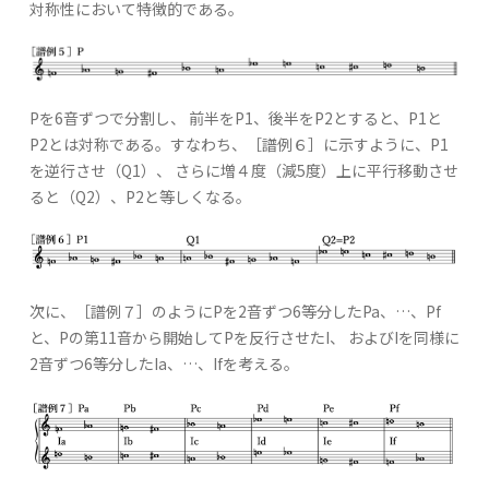
対称性において特徴的である。
Pを6音ずつで分割し、 前半をP1、後半をP2とすると、P1と
P2とは対称である。すなわち、［譜例６］に示すように、P1
を逆行させ（Q1）、 さらに増４度（減5度）上に平行移動させ
ると（Q2）、P2と等しくなる。
次に、［譜例７］のようにPを2音ずつ6等分したPa、…、Pf
と、Pの第11音から開始してPを反行させたI、 およびIを同様に
2音ずつ6等分したIa、…、Ifを考える。