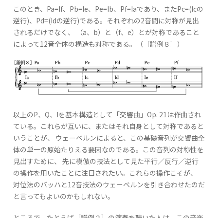
このとき、Pa=If、Pb=Ie、Pe=Ib、Pf=Iaであり、またPc=(Icの
逆行)、Pd=(Idの逆行)である。それぞれの2音間に対称が見出
されるだけでなく、 （a、b）と（f、e）とが対称であること
によって12音全体の構造も対称である。（［譜例８］）
以上のP、Q、Iを基本構造として「交響曲」Op. 21は作曲され
ている。これらが互いに、またはそれ自身として対称であると
いうことが、 ウェーベルンによると、この基礎音列が交響曲全
体の単一の原始たりえる要因なのである。この音列の対称性を
見出すために、 先に模倣の技法として見た平行／反行／逆行
の操作を用いたことに注目されたい。これらの操作こそが、
対位法のバッハと12音技法のウェーベルンを引き合わせたのだ
と言ってもよいのかもしれない。
ところで、たとえば［譜例２］の演奏を聴いた人は、この音楽