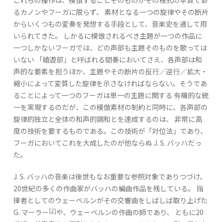
これらの操作は、模倣することそのものがその様式の本質であ
るカノンやフーガに限らず、 素材となる一つの旋律やその断片
からいくつもの変奏を発想する手段として、音楽史を通して用
いられてきた。 しかるに模倣されるべき主題が一つの作品に
一つしかないフーガでは、どの声部も主題そのものを歌っては
いない 「嬉遊部」と呼ばれる間奏においてさえ、各声部は和
声的な要素を担うほか、主題やその断片の反行／逆行／拡大・
縮小によって変質した旋律を示さなければならない。そうであ
ることによって一つのフーガは単一の主題に関する 有機的な統
一を実現するのだが、この模倣素材の制約と同時に、各声部の
旋律的独立と全体の和声的調和とを達成するのは、 非常に高
度の技術を要するものである。この技術が「対位法」であり、
フーガにおいてこれを大成したのが他ならぬ J. S. バッハだっ
た。
J. S. バッハの音楽は後世もなお重要な参照対象でありつづけ、
20世紀の多くの作曲家がバッハの編曲作品を残している。 指
揮者としてのウェーベルンがその交響曲をしばしば取り上げた
[2]
G. マーラー
や、ウェーベルンの作曲の師であり、 ともに20