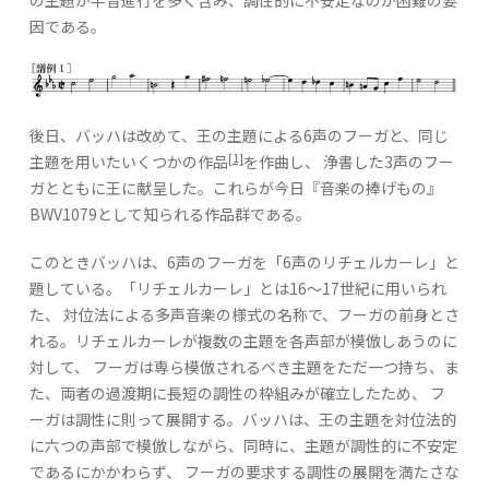
因である。
後日、バッハは改めて、王の主題による6声のフーガと、同じ
[1]
主題を用いたいくつかの作品
を作曲し、 浄書した3声のフー
ガとともに王に献呈した。これらが今日『音楽の捧げもの』
BWV1079として知られる作品群である。
このときバッハは、6声のフーガを「6声のリチェルカーレ」と
題している。「リチェルカーレ」とは16〜17世紀に用いられ
た、 対位法による多声音楽の様式の名称で、フーガの前身とさ
れる。リチェルカーレが複数の主題を各声部が模倣しあうのに
対して、 フーガは専ら模倣されるべき主題をただ一つ持ち、ま
た、両者の過渡期に長短の調性の枠組みが確立したため、 フ
ーガは調性に則って展開する。バッハは、王の主題を対位法的
に六つの声部で模倣しながら、同時に、主題が調性的に不安定
であるにかかわらず、 フーガの要求する調性の展開を満たさな