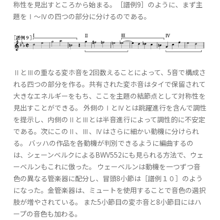
称性を見出すところから始まる。［譜例9］のように、まず主
題をⅠ〜Ⅳの四つの部分に分けるのである。
ⅡとⅢの重なる変ホ音を2回数えることによって、5音で構成さ
れる四つの部分を作る。共有された変ホ音はタイで保留されて
大きなエネルギーをもち、ここを主題の結節点として対称性を
見出すことができる。 外側のⅠとⅣとは跳躍進行を含んで調性
を提示し、内側のⅡとⅢとは半音進行によって調性的に不安定
である。次にこのⅡ、Ⅲ、Ⅳはさらに細かい動機に分けられ
る。 バッハの作品を各動機が判別できるように編曲するの
は、シェーンベルクによるBWV552にも見られる方法で、ウェ
ーベルンもこれに倣った。 ウェーベルンは動機を一つずつ音
色の異なる管楽器に配分し、冒頭8小節は［譜例１０］のよう
になった。金管楽器は、ミュートを使用することで音色の選択
肢が増やされている。 また5小節目の変ホ音と8小節目にはハ
ープの音色も加わる。