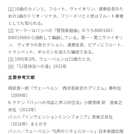
[1]
10曲のカノンと、フルート、ヴァイオリン、通奏低音のた
めの1曲のトリオ・ソナタ。フリードリヒⅡ世はフルート奏者
としても知られる。
[2]
マーラーはバッハの『管弦楽組曲』のうちBWV1067、
BWV1068から抜粋して編曲している。第一・第二ヴァイオリ
ン、 ヴィオラの各セクション、通奏低音、ピアノにフルート、
トランペット、オルガンを加えた編成である。
[3]
1905年2月、ウェーベルンは21歳のとき。
[4]
『12音技法への道』1932年
主要参考文献
岡部真一郎『ヴェーベルン 西洋音楽史のプリズム』春秋社
（2004年）
K. ケナン『バッハの作品と学ぶ対位法』小櫻秀樹 訳 音楽之
友社（2023年）
バッハ『インヴェンションとシンフォニア』音楽之友社
（2016年）まえがき
バッハ／ウェーベルン『6声のリチェルカーレ』日本楽譜出版