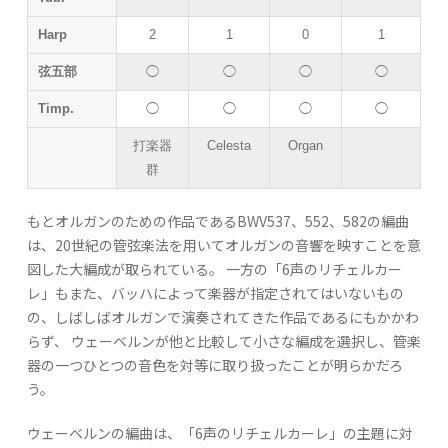
Harp
2
1
0
1
弦五部
◯
◯
◯
◯
Timp.
◯
◯
◯
◯
打楽器
Celesta
Organ
群
もとオルガンのための作品であるBWV537、552、582の編曲
は、20世紀の管弦楽法を用いてオルガンの音響を映すことを意
図した大編成が取られている。 一方の「6声のリチェルカー
レ」もまた、バッハによって楽器が指定されてはいないもの
の、しばしばオルガンで演奏されてきた作品であるにもかかわ
らず、 ウェーベルンが他と比較して小さな編成を選択し、管楽
器の一つひとつの音色を対等に取り扱ったことが明らかだろ
う。
ウェーベルンの編曲は、「6声のリチェルカーレ」の主題に対