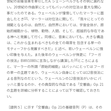
世紀の前衛音楽を牽引したA. シェーンベルクもその例に漏れな
い。20世紀の作曲家にとってもバッハの対位法は 重大な関心
事だったのである。ウェーベルンが憧憬していたマーラーに面
[3]
会したとき
、マーラーは対位法に関して、 「我々にとっての
規範となるのは、自然だ。自然界においては、宇宙全体が、原
始的細胞から、植物、動物、人間、そして、 超越的な存在であ
る神へと発展して行く。同様に、音楽においても、大きな構造
は、これから生まれるべきもの全ての萌芽を 包含する単一の
モティーフから発展すべきだ」と述べ、若いウェーベルンに強
い印象を与えた。また後年のウェーベルンが殊更に 『フーガ
[4]
の技法』BWV1080に言及しながら講演した
ところによる
と、マーラーの所謂「原始的細胞」はバッハにとっては フーガ
の単一の主題であり、ウェーベルン自身にとっては12音技法に
よる音列なのだという。ウェーベルンの12音技法がいかに バ
ッハと重なるのか、その典型的な作品である「交響曲」Op. 21
の主題を詳細に分析することによって以下で確認しておきた
い。
［譜例５］に示す「交響曲」Op. 21の基礎音列（P）は、その