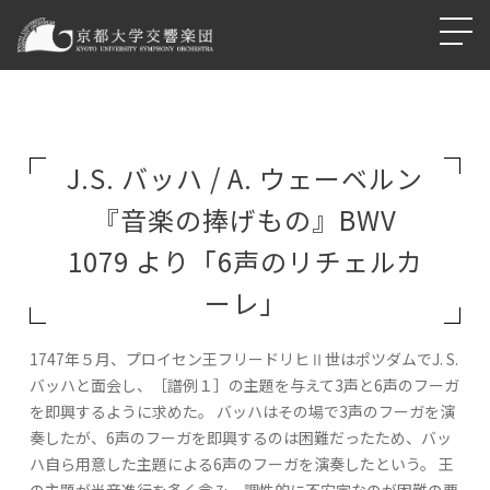
J.S. バッハ / A. ウェーベルン
『音楽の捧げもの』BWV
1079 より「6声のリチェルカ
ーレ」
1747年５月、プロイセン王フリードリヒⅡ世はポツダムでJ. S.
バッハと面会し、［譜例１］の主題を与えて3声と6声のフーガ
を即興するように求めた。 バッハはその場で3声のフーガを演
奏したが、6声のフーガを即興するのは困難だったため、バッ
ハ自ら用意した主題による6声のフーガを演奏したという。 王
の主題が半音進行を多く含み、調性的に不安定なのが困難の要