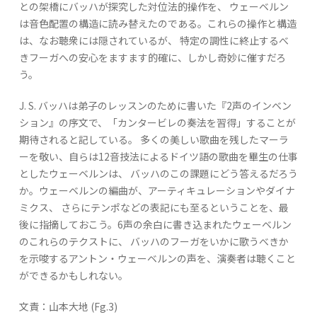
との架橋にバッハが探究した対位法的操作を、 ウェーベルン
は音色配置の構造に読み替えたのである。これらの操作と構造
は、なお聴衆には隠されているが、 特定の調性に終止するべ
きフーガへの安心をますます的確に、しかし奇妙に催すだろ
う。
J. S. バッハは弟子のレッスンのために書いた『2声のインベン
ション』の序文で、「カンタービレの奏法を習得」することが
期待されると記している。 多くの美しい歌曲を残したマーラ
ーを敬い、自らは12音技法によるドイツ語の歌曲を畢生の仕事
としたウェーベルンは、 バッハのこの課題にどう答えるだろう
か。ウェーベルンの編曲が、アーティキュレーションやダイナ
ミクス、 さらにテンポなどの表記にも至るということを、最
後に指摘しておこう。6声の余白に書き込まれたウェーベルン
のこれらのテクストに、 バッハのフーガをいかに歌うべきか
を示唆するアントン・ウェーベルンの声を、演奏者は聴くこと
ができるかもしれない。
文責：山本大地 (Fg.3)