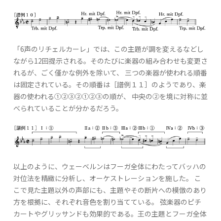
「6声のリチェルカーレ」では、この主題が調を変えるなどし
ながら12回提示される。そのたびに楽器の組み合わせも変更さ
れるが、ごく僅かな例外を除いて、 三つの楽器が使われる順番
は固定されている。その順番は［譜例１１］のようであり、楽
器の使われる①②③②①②③の順が、 中央の②を境に対称に並
べられていることが分かるだろう。
以上のように、ウェーベルンはフーガ全体にわたってバッハの
対位法を精緻に分析し、オーケストレーションを施した。 こ
こで見た主題以外の声部にも、主題やその断片への模倣のあり
方を根拠に、それぞれ音色を割り当てている。 弦楽器のピチ
カートやグリッサンドも効果的である。王の主題とフーガ全体