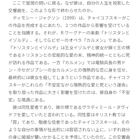
ここで冒頭の問いに戻る。なぜ彼は、自分の人生を投影した
交響曲を、このような形で終わらせたのか。
ティモシー・ジャクソン（1999）は、チャイコフスキーがこ
の作品を完成するにあたり、２つの作品から影響を受けている
ことを指摘する。それが、R.ワーグナーの楽劇『トリスタンと
イゾルデ』、そしてG.ビゼーのオペラ『カルメン』である。
『トリスタンとイゾルデ』は王女イゾルデと彼女が嫁ぐ王の甥
であるトリスタンとの官能的な愛の末、精神的統一とともに死
が訪れる作品である。一方『カルメン』では竜騎兵長の男ド
ン・ホセがジプシーの女カルメンとの情熱的な恋に身を任せ、
最終的には彼女を殺してしまうという作品である。チャイコフ
スキーがこれらの「不安定ながら情熱的な愛と死という運命」
を取り扱った作品に大きく影響を受けたのは、彼自身の「不安
定」な境遇にある。
彼は同性愛者であり、彼の甥であるヴラディミール・ダヴィ
ドフを愛していたと言われている。同性愛はキリスト教では
「罪」であり、敬虔な信者であったチャイコフスキーは、その
ような自分の事情が社会的には容認されない上に、いずれ自分
の身に破滅が襲いかかることを予見していたのだ。この交響曲