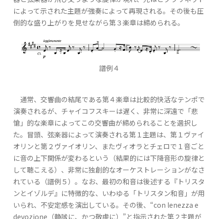
によって示された主題が強奏によって再現される。その後も圧
倒的な盛り上がりを見せながら第３楽章は締められる。
譜例４
通常、交響曲の結尾である第４楽章は比較的快活なテンポで
演奏されるが、チャイコフスキーは遅く、非常に深遠で「悲
愴」的な楽章によってこの交響曲が締められることを選択し
た。冒頭、弦楽器によって演奏される第１主題は、第１ヴァイ
オリンと第２ヴァイオリン、またヴィオラとチェロで１音ごと
に音の上下関係が変わるという（結果的には下降音形の旋律と
して聴こえる）、非常に独創的なオーケストレーションがなさ
れている（譜例５）。なお、最初の和音は後述する『トリスタ
ンとイゾルデ』に特徴的な、いわゆる「トリスタン和音」が用
いられ、不安定感を演出している。その後、“con lenezza e
devozione（静謐に、かつ敬虔に）”と指示された第２主題が