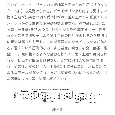
られる、ベートーヴェンの交響曲第５番からの引用（「タタタ
ターン」）も見受けられる。ヴァイオリンより始まる勇ましい
第１主題が弦楽器の間で受け継がれ、盛り上がりの頂点でトラ
ンペットが第２主題の下降動機を演奏する。途中金管楽器によ
るコラール※3を挟みつつ、盛り上がりを形成する。一旦静ま
ったところで弦楽器により第１主題の断片が現れるのを皮切り
に音楽は高まりを見せ、この楽章最大のクライマックスが訪れ
る。運命という圧倒的な力による裁き。嘆き、悲哀、苦痛、絶
望──。死に絶えるような静寂を挟んで、第２主題が再現され
るが、初出の雰囲気とは異なり、非常に幻想的で感情的であ
る。その後、弦のピチカート※4の上に金管楽器、木管楽器に
よるコラールが演奏され、まさに諦観の境地に至ったかのよう
な弱奏によって第１楽章は締められる。
譜例３