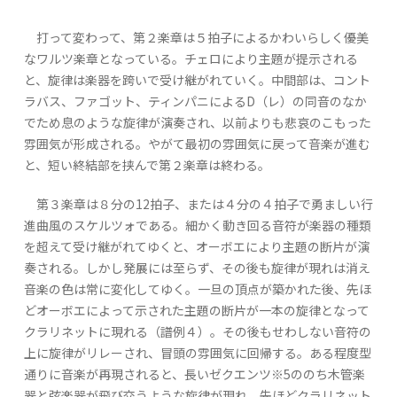
打って変わって、第２楽章は５拍子によるかわいらしく優美
なワルツ楽章となっている。チェロにより主題が提示される
と、旋律は楽器を跨いで受け継がれていく。中間部は、コント
ラバス、ファゴット、ティンパニによるD（レ）の同音のなか
でため息のような旋律が演奏され、以前よりも悲哀のこもった
雰囲気が形成される。やがて最初の雰囲気に戻って音楽が進む
と、短い終結部を挟んで第２楽章は終わる。
第３楽章は８分の12拍子、または４分の４拍子で勇ましい行
進曲風のスケルツォである。細かく動き回る音符が楽器の種類
を超えて受け継がれてゆくと、オーボエにより主題の断片が演
奏される。しかし発展には至らず、その後も旋律が現れは消え
音楽の色は常に変化してゆく。一旦の頂点が築かれた後、先ほ
どオーボエによって示された主題の断片が一本の旋律となって
クラリネットに現れる（譜例４）。その後もせわしない音符の
上に旋律がリレーされ、冒頭の雰囲気に回帰する。ある程度型
通りに音楽が再現されると、長いゼクエンツ※5ののち木管楽
器と弦楽器が飛び交うような旋律が現れ、先ほどクラリネット