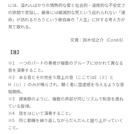
には、溢れんばかりの情熱的な愛と社会的・道徳的な不安定さ
の狭間で苦悩し、最後には破滅的な死という逃れられない「運
命」が訪れるだろうという彼自身の「人生」に対する考え方が
見て取れる。
文責：鈴木信之介（Cond.6）
【注】
※1 一つのパートの奏者が複数のグループに分かれて異なる
音を演奏すること。
※2 ある音とその完全５度上の音（ここではE（ミ）と
H（シ））のみが鳴らされ、聴く者に空虚感を与えるような音
程関係。
※3 讃美歌のように、複数の声部が同じリズムで和音を連ね
ている旋律。
※4 弦をはじいて演奏すること。
※5 同じ動機を繰り返しながらだんだんと盛り上がっていく
こと。