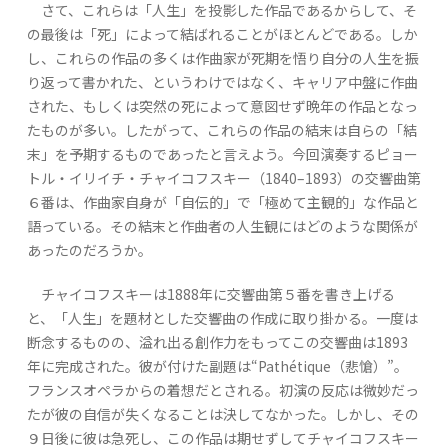
さて、これらは「人生」を投影した作品であるからして、そ
の最後は「死」によって結ばれることがほとんどである。しか
し、これらの作品の多くは作曲家が死期を悟り自分の人生を振
り返って書かれた、というわけではなく、キャリア中盤に作曲
された、もしくは突然の死によって意図せず晩年の作品となっ
たものが多い。したがって、これらの作品の結末は自らの「結
末」を予期するものであったと言えよう。今回演奏するピョー
トル・イリイチ・チャイコフスキー（1840–1893）の交響曲第
６番は、作曲家自身が「自伝的」で「極めて主観的」な作品と
語っている。その結末と作曲者の人生観にはどのような関係が
あったのだろうか。
チャイコフスキーは1888年に交響曲第５番を書き上げる
と、「人生」を題材とした交響曲の作成に取り掛かる。一度は
断念するものの、溢れ出る創作力をもってこの交響曲は1893
年に完成された。彼が付けた副題は“Pathétique（悲愴）”。
フランスオペラからの着想だとされる。初演の反応は微妙だっ
たが彼の自信が失くなることは決してなかった。しかし、その
９日後に彼は急死し、この作品は期せずしてチャイコフスキー