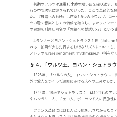
初期のワルツは通常16小節の短い曲を繰り返す、
行の中で次第に飽きられていった。ここで革命的な影響を与えたのがC
た。『舞踏への勧誘』は序奏と5つの小ワルツ、コー
ツの聴く音楽としての価値を確立し、またウィンナ・ワルツ
の冒頭を引用し同名の『舞踏への勧誘Op.7』という
J.ランナーとヨハン・シュトラウス１世（Johann 
れる二拍目が少し先行する独特なリズムについても、1837年
ストラの≪rare sentiment rhythmique≫
§４. 「ワルツ王」ヨハン・シュトラ
1825年、「ワルツの父」ヨハン・シュトラウス１
外で愛人をつくって遊興にふける夫への反発からか
1844年、19歳でシュトラウス２世は19回もの
やハンガリー人、チェコ人、ポーランド人の民族性
フランス革命にはほとんど反応を示さなかったウィー
のときシュトラウス２世は革命推進派の立場をとっ