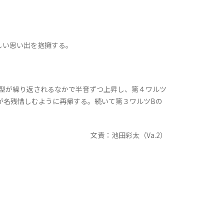
しい思い出を抱擁する。
型が繰り返されるなかで半音ずつ上昇し、第４ワルツ
が名残惜しむように再帰する。続いて第３ワルツBの
文責：池田彩太（Va.2）