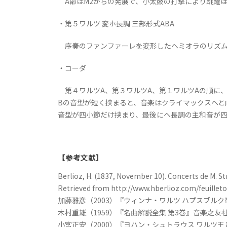
A部はM2からの発展で、小太鼓の打撃により跳躍は
・第５ワルツ 変ホ長調 三部形式ABA
序奏のファンファーレを変形したヘミオラのリズム
・コーダ
第４ワルツA、第３ワルツA、第１ワルツAの順に
Bの音型が短く挟まると、音楽はクライマックスへと
音型が四小節だけ挟まり、最後にヘ長調の主和音が
【参考文献】
Berlioz, H. (1837, November 10). Concerts de M. St
Retrieved from http://www.hberlioz.com/feuille
加藤雅彦（2003）『ウィンナ・ワルツ ハプスブル
木村重雄（1959）『名曲解説全集 第3巻』音楽之友社, p
小宮正安（2000）『ヨハン・シュトラウス ワルツ