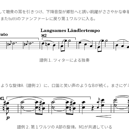
して聴衆の耳を引きつけ、下降音型が郷愁へと誘い跳躍がささやかな幸福
たtuttiのファンファーレに戻り第１ワルツに入る。
譜例１. ツィターによる独奏
ような旋律A（譜例２）に、口笛と笑い声のようなBが続く。まさにゲ
譜例２. 第１ワルツの A部の旋律。M1が共通している