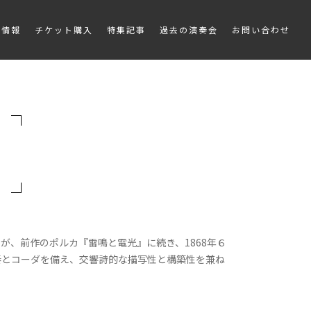
会情報
チケット購入
特集記事
過去の演奏会
お問い合わせ
99）が、前作のポルカ『雷鳴と電光』に続き、1868年６
奏とコーダを備え、交響詩的な描写性と構築性を兼ね