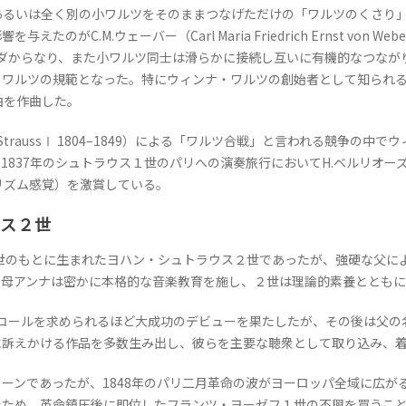
あるいは全く別の小ワルツをそのままつなげただけの「ワルツのくさり
.M.ウェーバー（Carl Maria Friedrich Ernst von Web
ダからなり、また小ワルツ同士は滑らかに接続し互いに有機的なつなが
の規範となった。特にウィンナ・ワルツの創始者として知られるJ.ランナー（J
曲を作曲した。
StraussⅠ 1804–1849）による「ワルツ合戦」と言われる競争の
のシュトラウス１世のパリへの演奏旅行においてH.ベルリオーズ（Louis He
（稀有なリズム感覚）を激賞している。
ウス２世
世のもとに生まれたヨハン・シュトラウス２世であったが、強硬な父に
、母アンナは密かに本格的な音楽教育を施し、２世は理論的素養ととも
アンコールを求められるほど大成功のデビューを果たしたが、その後は父
に訴えかける作品を多数生み出し、彼らを主要な聴衆として取り込み、
ンであったが、1848年のパリ二月革命の波がヨーロッパ全域に広が
たため、革命鎮圧後に即位したフランツ・ヨーゼフ１世の不興を買うこ