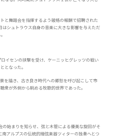
トと舞踏会を指揮するよう破格の報酬で招聘された
年月はシュトラウス自身の音楽に大きな影響を与えただ
る。
プロイセンの挟撃を受け、ケーニッヒグレッツの戦い
こととなった。
景を描き、古き良き時代への郷愁を呼び起こして市
の聴衆が外側から眺める牧歌的世界であった。
踏会の始まりを知らせ、弦と木管による優美な旋回がそ
に南アルプスの伝統的撥弦楽器ツィターの独奏へとつ