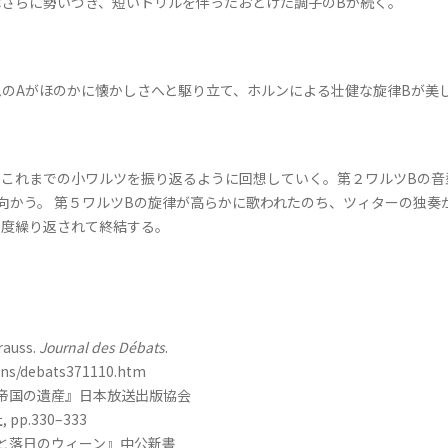
さらに勢いづき、短いトリルを伴ったおどけた調子のBが続く。
のAがほのかに懐かしさへと駆り立て、ホルンによる壮健な旋律Bが美
、これまでの小ワルツを振り返るように回想していく。第２ワルツBの音
向かう。 第５ワルツBの旋律が高らかに歌われたのち、ツィターの独奏
四度繰り返されて終結する。
rauss.
Journal des Débats
.
tons/debats371110.htm
ク帝国の遺産』日本放送出版協会
p.330–333
王と落日のウィーン』中公新書