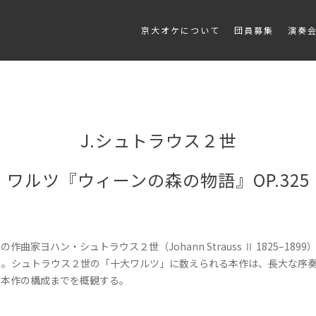
京大オケについて
団員募集
演奏
J.シュトラウス２世
ワルツ『ウィーンの森の物語』OP.325
ヨハン・シュトラウス２世（Johann Strauss Ⅱ 1825–18
る。シュトラウス２世の「十大ワルツ」に数えられる本作は、長大な序
ら本作の構成までを概観する。