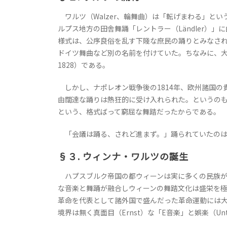
ワルツ（Walzer、輪舞曲）は「転げまわる」とい
ルプス地方の田舎舞踊「レントラー（Ländler
様式は、公序良俗を乱す下賤な庶民の踊りとみなさ
ドイツ舞曲など別の名前を付けていた。ちなみに、大作曲家の
1828）である。
しかし、ナポレオン戦争後の1814年、欧州諸国の
由闊達な踊りは熱狂的に受け入れられた。というのも
という、格式ばって窮屈な舞踏だったからである。
「会議は踊る、されど進まず。」踊られていたのは
§３. ウィンナ・ワルツの誕生
ハプスブルク帝国の都ウィーンは実に多くの民族が
な音楽と舞踊が融合しウィーンの舞踏文化は盛栄を極め
革命を代表として諸外国で盛んだった革命運動には
境界は無く真面目（Ernst）な「E音楽」と娯楽（Un