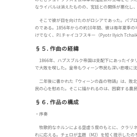
なライバルは消えたものの、宮廷との関係が悪化し
そこで彼が目を向けたのがロシアであった。パブロ
のである。1856年からの約10年間、彼は毎年夏
けでなく、P.I.チャイコフスキー（Pyotr Ilyich T
§５. 作曲の経緯
1866年、ハプスブルク帝国は支配下にあったイタ
で大敗を喫した。皇帝もウィーン市民も深い悲嘆に
二年後に書かれた『ウィーンの森の物語』は、敗北
民の心を慰めた。そこに描かれるのは、困窮する農
§６. 作品の構成
・序奏
牧歌的なホルンによる空虚５度のもとに、クラリネッ
れに応える。チェロが主題（M2）を短く提示したの