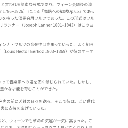
」と言われる簡素な形式であり、ウィーン会議後の流
er 1786–1826） による『舞踏への勧誘Op.65』であっ
りを持った演奏会用ワルツであった。この形式はワル
oseph Lanner 1801–1843）はこの曲
中でウィンナ・ワルツの音楽性は高まっていった。よく知ら
ctor Berlioz 1803–1869）が彼のオーケ
よって音楽家への道を固く禁じられていた。しかし、
に豊かな才能を育むことができた。
の名声の前に苦難の日々を送る。そこで彼は、若い世代
着実に支持を広げていった。
ると、ウィーンでも革命の気運が一気に高まった。こ
とになる。同時期にシュトラウス１世が亡くなり大き