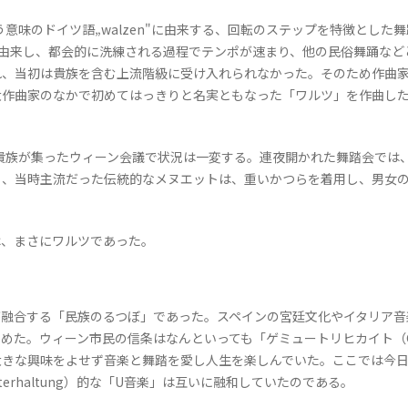
う意味のドイツ語„walzen"に由来する、回転のステップを特徴とした
）」に由来し、都会的に洗練される過程でテンポが速まり、他の民俗舞踊な
れ、当初は貴族を含む上流階級に受け入れられなかった。そのため作曲
なかで初めてはっきりと名実ともなった「ワルツ」を作曲したのはF.シューベル
貴族が集ったウィーン会議で状況は一変する。連夜開かれた舞踏会では
、当時主流だった伝統的なメヌエットは、重いかつらを着用し、男女の接
、まさにワルツであった。
融合する「民族のるつぼ」であった。スペインの宮廷文化やイタリア音
た。ウィーン市民の信条はなんといっても「ゲミュートリヒカイト（Gemü
大きな興味をよせず音楽と舞踏を愛し人生を楽しんでいた。ここでは今
terhaltung）的な「U音楽」は互いに融和していたのである。