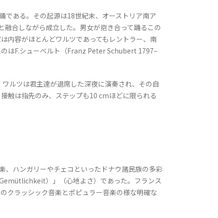
舞踊である。その起源は18世紀末、オーストリア南ア
どと融合しながら成立した。男女が抱き合って踊るこの
家は内容がほとんどワルツであってもレントラー、南
ト（Franz Peter Schubert 1797–
、ワルツは君主達が退席した深夜に演奏され、その自
触は指先のみ、ステップも10 cmほどに限られる
楽、ハンガリーやチェコといったドナウ諸民族の多彩
tlichkeit）」（心地よさ）であった。フランス
日のクラッシック音楽とポピュラー音楽の様な明確な