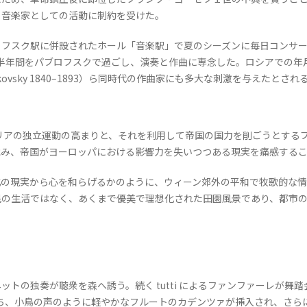
、音楽家としての活動に制約を受けた。
フスク駅に併設されたホール「音楽駅」で夏のシーズンに毎日コンサー
季の半年間をパブロフスクで過ごし、演奏と作曲に専念した。ロシアでの
chaikovsky 1840–1893）ら同時代の作曲家にも多大な刺激を与えたとされ
リアの独立運動の高まりと、それを利用して帝国の国力を削ごうとする
沈み、帝国がヨーロッパにおける影響力を失いつつある現実を痛感する
の現実から心を和らげるかのように、ウィーン郊外の平和で牧歌的な情
民の生活ではなく、あくまで優美で理想化された田園風景であり、都市
トの独奏が聴衆を森へ誘う。続く tutti によるファンファーレが舞
ち、小鳥の声のように軽やかなフルートのカデンツァが挿入され、さら