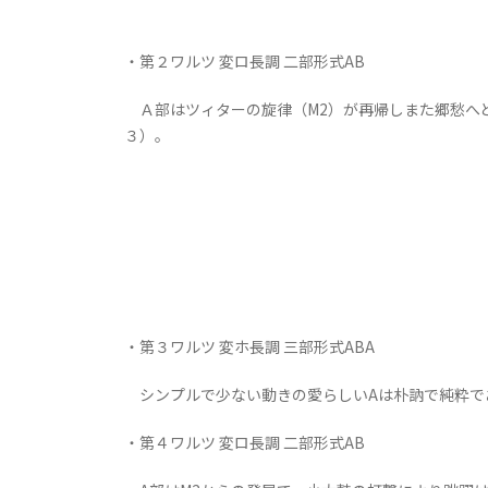
・第２ワルツ 変ロ長調 二部形式AB
Ａ部はツィターの旋律（M2）が再帰しまた郷愁へと
３）。
・第３ワルツ 変ホ長調 三部形式ABA
シンプルで少ない動きの愛らしいAは朴訥で純粋で
・第４ワルツ 変ロ長調 二部形式AB