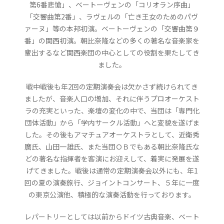
第6番悲愴」、ベートーヴェンの「コリオラン序曲」
「交響曲第2番」、ラヴェルの「亡き王女のためのパヴ
ァーヌ」等の本邦初演。ベートーヴェンの「交響曲第９
番」の関西初演。朝比奈隆などの多くの著名な音楽家を
輩出するなど関西楽団の中心としての役割を果たしてき
ました。
戦中戦後も年2回の定期演奏会は欠かさず続けられてき
ましたが、音楽人口の増加、それに伴うプロオーケスト
ラの充実といった、楽壇の変化の中で、当団は「専門化
団体活動」から「学内サークル活動」へと変貌を遂げま
した。その後もアマチュアオーケストラとして、近衛秀
麿氏、山田一雄氏、また当団ＯＢでもある朝比奈隆氏な
どの著名な指揮者を客演にお迎えして、着実に発展を遂
げてきました。戦後は通常の定期演奏会以外にも、年1
回の夏の演奏旅行、ジョイントコンサート、５年に一度
の東京公演他、積極的な演奏活動を行っております。
レパートリーとしては以前からドイツ古典音楽、ベート