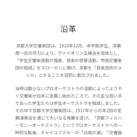
沿革
京都大学交響楽団は、1916年12月、本学医学生、深瀬
周一氏の尽力により、ヴァイオリン五線会を母体とし、
「学生交響楽運動の推進、音楽の啓蒙活動、市民交響楽
団の結成」をスローガンに掲げ、京都を「音楽芸術のメ
ッカ」とすることを目的に創立されました。
当時は数少ないプロオーケストラの活動によってようや
く交響楽が日本に定着し始めたころで、その主な担い手
であった学生たちは学生オーケストラを結成しました。
その中で京都大学交響楽団は、1917年からの年2回の定
期演奏会を通じて大いなる発展を遂げ、「京都フィルハ
ーモニーオーケストラ」というプロオーケストラへの一
時的な転身、チャイコフスキーの「白鳥の湖」「交響曲